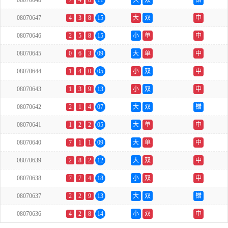
08070648
7
4
0
11
大
双
错
08070647
4
3
8
15
大
双
中
08070646
2
5
8
15
小
单
中
08070645
0
6
3
09
大
单
中
08070644
1
4
0
05
小
双
中
08070643
1
3
9
13
小
双
中
08070642
2
1
4
07
大
双
错
08070641
1
2
2
05
大
单
中
08070640
7
1
1
09
大
单
中
08070639
2
8
2
12
大
双
中
08070638
7
7
4
18
小
双
中
08070637
2
2
9
13
大
双
错
08070636
4
2
8
14
小
双
中