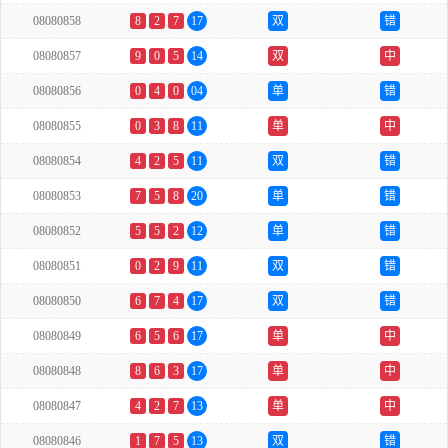
08080858
8
2
7
17
双
错
08080857
9
0
5
14
双
中
08080856
0
4
0
04
单
错
08080855
0
3
8
11
单
中
08080854
4
2
5
11
双
错
08080853
7
5
8
20
单
错
08080852
5
5
2
12
单
错
08080851
0
2
9
11
双
错
08080850
6
7
4
17
双
错
08080849
6
5
6
17
单
中
08080848
8
6
3
17
单
中
08080847
4
2
7
13
单
中
08080846
1
7
5
13
双
错