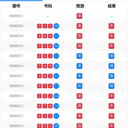
期号
号码
预测
结果
08080921
---
单
---
08080920
3
1
5
09
单
中
08080919
4
0
8
12
双
中
08080918
3
1
0
04
双
中
08080917
4
6
1
11
双
错
08080916
7
4
9
20
单
错
08080915
3
6
3
12
单
错
08080914
6
7
4
17
双
错
08080913
2
0
2
04
双
中
08080912
9
7
8
24
双
中
08080911
8
3
2
13
单
中
08080910
0
3
5
08
双
中