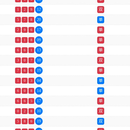
12
双
1
2
9
20
单
5
7
8
17
单
2
9
6
09
单
0
1
8
13
单
6
6
1
10
双
3
0
7
19
单
7
6
6
04
单
1
0
3
14
单
6
0
8
17
单
6
6
5
10
双
0
2
8
19
双
5
8
6