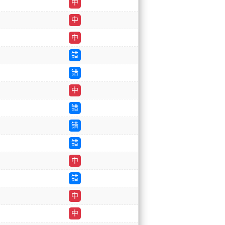
中
中
中
错
错
中
错
错
错
中
错
中
中