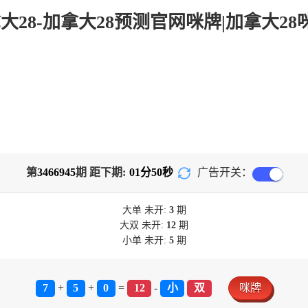
第
3466945
期 距下期:
01
分
50
秒
广告开关：
大单
未开:
3
期
大双
未开:
12
期
小单
未开:
5
期
7
+
5
+
0
=
12
-
小
双
咪牌