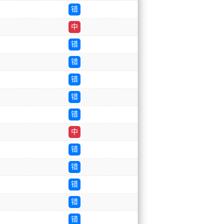
错
中
错
错
错
错
错
中
错
错
错
错
错