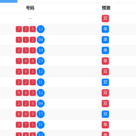
号码
预测
---
双
12
单
7
5
0
04
单
1
1
2
10
单
2
5
3
23
单
7
8
8
12
双
2
9
1
11
双
2
2
7
12
双
9
0
3
04
双
2
2
0
15
双
6
0
9
11
单
3
7
1
15
单
3
6
6