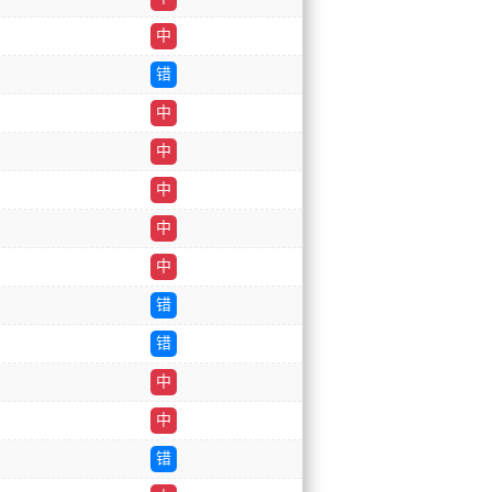
中
错
中
中
中
中
中
错
错
中
中
错