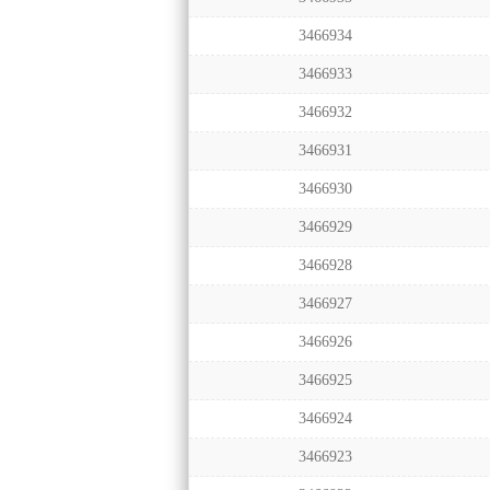
3466934
3466933
3466932
3466931
3466930
3466929
3466928
3466927
3466926
3466925
3466924
3466923