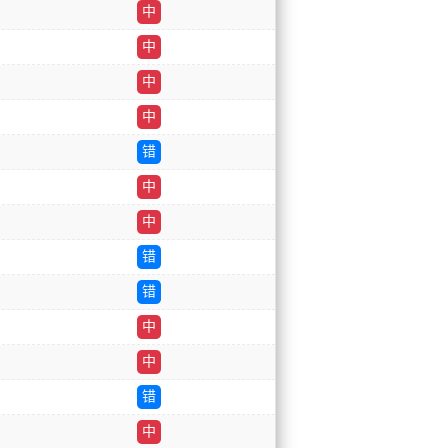
中
中
中
中
错
中
中
错
错
中
中
错
中