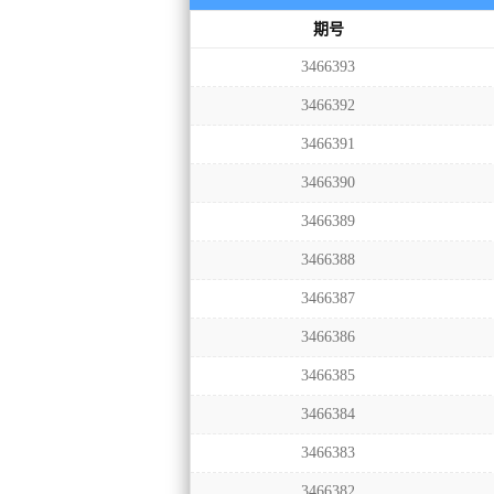
期号
3466393
3466392
3466391
3466390
3466389
3466388
3466387
3466386
3466385
3466384
3466383
3466382