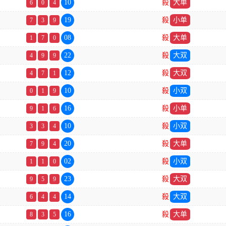
10
殺
大单
6
0
4
19
殺
小单
7
3
9
08
殺
大单
1
7
0
22
殺
大双
4
9
9
12
殺
大双
4
7
1
10
殺
小双
0
1
9
16
殺
小单
9
1
6
10
殺
小双
3
3
4
20
殺
大单
7
9
4
02
殺
小双
1
1
0
23
殺
大双
9
5
9
14
殺
大双
6
4
4
16
殺
大单
8
3
5