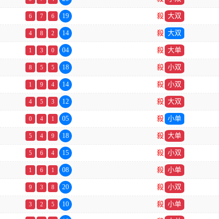
19
殺
大双
6
7
6
14
殺
大双
4
8
2
04
殺
大单
1
3
0
18
殺
小双
8
5
5
14
殺
小双
1
9
4
12
殺
大双
4
5
3
05
殺
小单
0
4
1
18
殺
大单
5
4
9
15
殺
小双
5
6
4
08
殺
小单
1
6
1
20
殺
小双
9
3
8
10
殺
小单
3
2
5