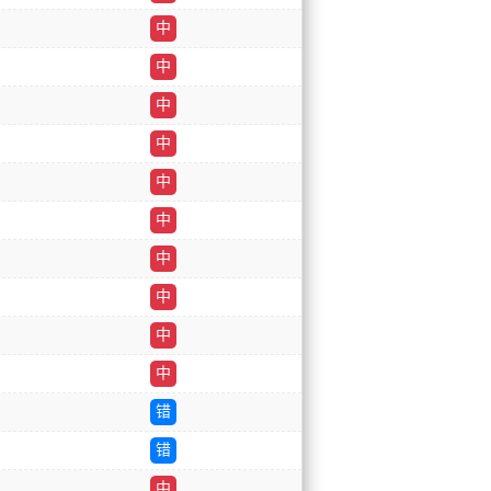
中
中
中
中
中
中
中
中
中
中
错
错
中