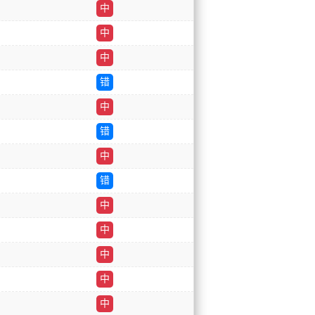
中
中
中
错
中
错
中
错
中
中
中
中
中