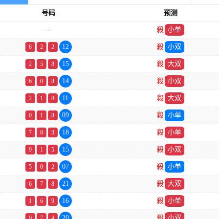
号码
预测
---
殺
小单
12
殺
小双
8
2
2
15
殺
大双
2
5
8
14
殺
小双
6
0
8
11
殺
大双
2
1
8
09
殺
小单
0
1
8
18
殺
小单
7
8
3
15
殺
小双
9
1
5
07
殺
小单
5
0
2
21
殺
大双
6
7
8
16
殺
小单
1
6
9
20
殺
小双
9
7
4