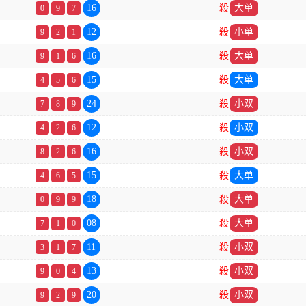
16
殺
大单
0
9
7
12
殺
小单
9
2
1
16
殺
大单
9
1
6
15
殺
大单
4
5
6
24
殺
小双
7
8
9
12
殺
小双
4
2
6
16
殺
小双
8
2
6
15
殺
大单
4
6
5
18
殺
大单
0
9
9
08
殺
大单
7
1
0
11
殺
小双
3
1
7
13
殺
小双
9
0
4
20
殺
小双
9
2
9