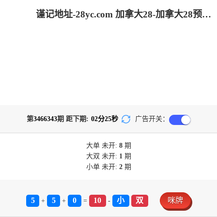
谨记地址-28yc.com 加拿大28-加拿大28预测官网咪牌|加拿大28咪牌结果查询|飞飞加拿大PC咪牌在线预测|加拿大pc28在线预测|加拿大预测在线PC预测_研究加拿大_组合!
第
3466343
期 距下期:
02
分
25
秒
广告开关：
大单
未开:
8
期
大双
未开:
1
期
小单
未开:
2
期
5
5
0
10
小
双
咪牌
+
+
=
-