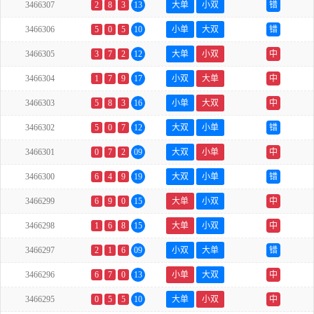
3466307
2
8
3
13
大单
小双
错
3466306
5
0
5
10
小单
大双
错
3466305
3
7
2
12
大单
小双
中
3466304
1
7
9
17
小双
大单
中
3466303
5
8
3
16
小单
大双
中
3466302
5
0
7
12
大双
小单
错
3466301
0
7
2
09
大双
小单
中
3466300
6
4
9
19
大双
小单
错
3466299
6
9
0
15
大单
小双
中
3466298
1
6
8
15
大单
小双
中
3466297
2
1
6
09
小双
大单
错
3466296
6
7
0
13
小单
大双
中
3466295
0
5
5
10
大单
小双
中