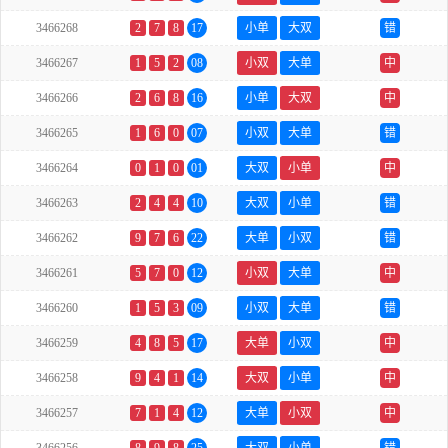
3466268
2
7
8
17
小单
大双
错
3466267
1
5
2
08
小双
大单
中
3466266
2
6
8
16
小单
大双
中
3466265
1
6
0
07
小双
大单
错
3466264
0
1
0
01
大双
小单
中
3466263
2
4
4
10
大双
小单
错
3466262
9
7
6
22
大单
小双
错
3466261
5
7
0
12
小双
大单
中
3466260
1
5
3
09
小双
大单
错
3466259
4
8
5
17
大单
小双
中
3466258
9
4
1
14
大双
小单
中
3466257
7
1
4
12
大单
小双
中