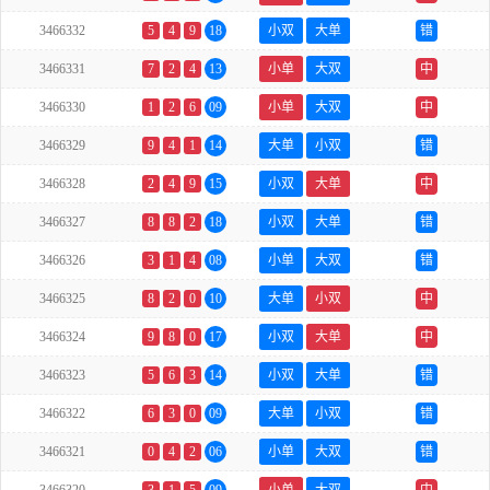
3466332
5
4
9
18
小双
大单
错
3466331
7
2
4
13
小单
大双
中
3466330
1
2
6
09
小单
大双
中
3466329
9
4
1
14
大单
小双
错
3466328
2
4
9
15
小双
大单
中
3466327
8
8
2
18
小双
大单
错
3466326
3
1
4
08
小单
大双
错
3466325
8
2
0
10
大单
小双
中
3466324
9
8
0
17
小双
大单
中
3466323
5
6
3
14
小双
大单
错
3466322
6
3
0
09
大单
小双
错
3466321
0
4
2
06
小单
大双
错