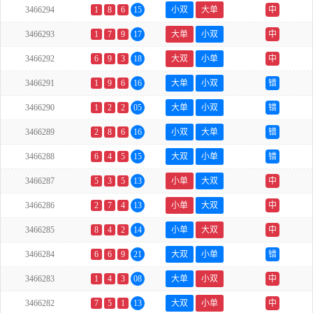
3466294
1
8
6
15
小双
大单
中
3466293
1
7
9
17
大单
小双
中
3466292
6
9
3
18
大双
小单
中
3466291
1
9
6
16
大单
小双
错
3466290
1
2
2
05
大单
小双
错
3466289
2
8
6
16
小双
大单
错
3466288
6
4
5
15
大双
小单
错
3466287
5
3
5
13
小单
大双
中
3466286
2
7
4
13
小单
大双
中
3466285
8
4
2
14
小单
大双
中
3466284
6
6
9
21
大双
小单
错
3466283
1
4
3
08
大单
小双
中
3466282
7
5
1
13
大双
小单
中