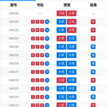
期号
号码
预测
结果
3466344
---
小双
大单
---
3466343
5
5
0
10
大单
小双
中
3466342
8
4
4
16
小单
大双
中
3466341
2
0
5
07
小单
大双
中
3466340
2
3
2
07
小双
大单
错
3466339
8
6
4
18
小双
大单
错
3466338
0
5
8
13
小双
大单
错
3466337
5
2
2
09
大单
小双
错
3466336
9
2
1
12
小双
大单
中
3466335
7
4
4
15
小单
大双
错
3466334
1
6
4
11
小双
大单
错
3466333
1
9
0
10
小双
大单
中