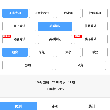
加拿大28
加拿大西28
台湾28
比特币28
量子算法
反重算法
信号算法
疼痛算法
英雄算法
祸斗算法
组合
杀组
大小
单双
双项
双组
100期 正确：79 期 错误：21 期
正确率：79%
预测
走势
统计