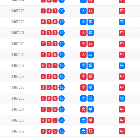
3467274
1
0
1
02
大
双
中
3467273
1
4
3
08
大
双
中
3467272
6
2
8
16
小
单
错
3467271
8
3
5
16
大
单
中
3467270
7
2
3
12
小
双
中
3467269
7
2
6
15
大
双
中
3467268
6
5
7
18
小
单
错
3467267
5
2
6
13
小
单
中
3467266
3
5
4
12
小
单
中
3467265
5
8
6
19
小
双
错
3467264
7
1
6
14
大
单
中
3467263
4
0
1
05
大
单
中
3467262
3
4
5
12
大
双
中