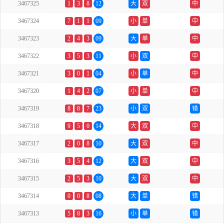
3467325
1
3
8
12
大
双
中
3467324
7
1
1
09
小
单
中
3467323
2
4
3
09
大
单
中
3467322
3
5
3
11
小
双
中
3467321
3
0
1
04
小
单
中
3467320
1
4
2
07
小
单
中
3467319
8
8
7
23
小
双
错
3467318
9
5
0
14
大
双
中
3467317
2
0
8
10
大
双
中
3467316
3
5
4
12
大
双
中
3467315
2
5
3
10
大
双
中
3467314
0
0
8
08
大
单
错
3467313
5
8
3
16
小
单
错