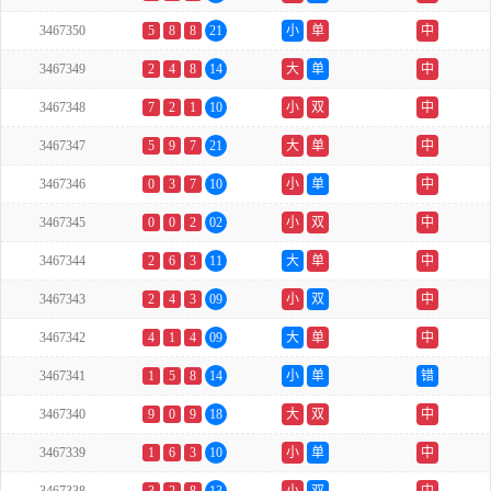
3467350
5
8
8
21
小
单
中
3467349
2
4
8
14
大
单
中
3467348
7
2
1
10
小
双
中
3467347
5
9
7
21
大
单
中
3467346
0
3
7
10
小
单
中
3467345
0
0
2
02
小
双
中
3467344
2
6
3
11
大
单
中
3467343
2
4
3
09
小
双
中
3467342
4
1
4
09
大
单
中
3467341
1
5
8
14
小
单
错
3467340
9
0
9
18
大
双
中
3467339
1
6
3
10
小
单
中