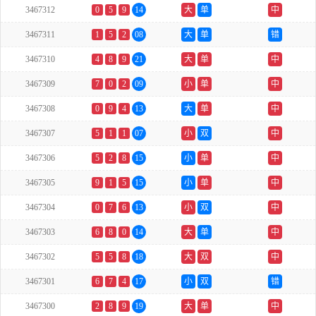
3467312
0
5
9
14
大
单
中
3467311
1
5
2
08
大
单
错
3467310
4
8
9
21
大
单
中
3467309
7
0
2
09
小
单
中
3467308
0
9
4
13
大
单
中
3467307
5
1
1
07
小
双
中
3467306
5
2
8
15
小
单
中
3467305
9
1
5
15
小
单
中
3467304
0
7
6
13
小
双
中
3467303
6
8
0
14
大
单
中
3467302
5
5
8
18
大
双
中
3467301
6
7
4
17
小
双
错
3467300
2
8
9
19
大
单
中