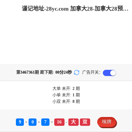
谨记地址-28yc.com 加拿大28-加拿大28预测官网咪牌|加拿大28咪牌结果查询|飞飞加拿大PC咪牌在线预测|加拿大pc28在线预测|加拿大预测在线PC预测_研究加拿大_组合!
第
3467361
期 距下期:
00
分
24
秒
广告开关：
大单
未开:
2
期
小单
未开:
1
期
小双
未开:
8
期
9
0
7
16
大
双
咪牌
+
+
=
-