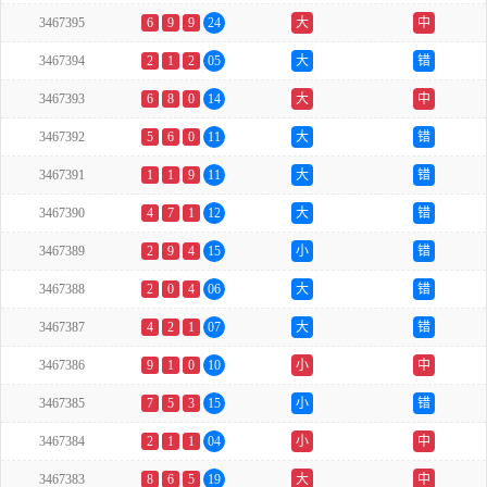
3467395
6
9
9
24
大
中
3467394
2
1
2
05
大
错
3467393
6
8
0
14
大
中
3467392
5
6
0
11
大
错
3467391
1
1
9
11
大
错
3467390
4
7
1
12
大
错
3467389
2
9
4
15
小
错
3467388
2
0
4
06
大
错
3467387
4
2
1
07
大
错
3467386
9
1
0
10
小
中
3467385
7
5
3
15
小
错
3467384
2
1
1
04
小
中
3467383
8
6
5
19
大
中