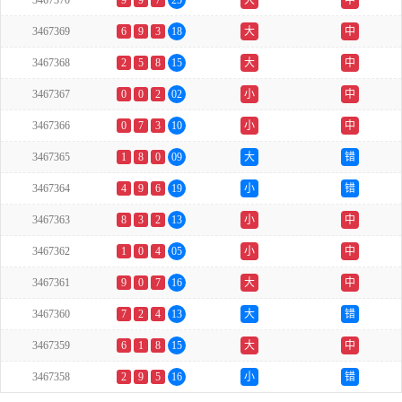
3467370
9
9
7
25
大
中
3467369
6
9
3
18
大
中
3467368
2
5
8
15
大
中
3467367
0
0
2
02
小
中
3467366
0
7
3
10
小
中
3467365
1
8
0
09
大
错
3467364
4
9
6
19
小
错
3467363
8
3
2
13
小
中
3467362
1
0
4
05
小
中
3467361
9
0
7
16
大
中
3467360
7
2
4
13
大
错
3467359
6
1
8
15
大
中
3467358
2
9
5
16
小
错