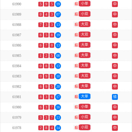
小单
61990
5
9
5
19
殺
中
小双
61989
0
4
3
07
殺
中
大双
61988
7
3
3
13
殺
中
大双
61987
6
5
8
19
殺
中
大单
61986
6
7
0
13
殺
中
大单
61985
1
2
5
08
殺
中
大单
61984
0
8
5
13
殺
中
大双
61983
0
9
1
10
殺
中
大单
61982
6
9
5
20
殺
中
大单
61981
8
3
6
17
殺
错
小单
61980
6
3
7
16
殺
中
小双
61979
3
3
7
13
殺
中
小双
61978
2
8
4
14
殺
中