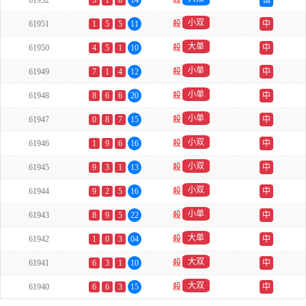
61952
5
1
8
14
殺
错
小双
61951
1
5
5
11
殺
中
大单
61950
4
5
1
10
殺
中
小单
61949
7
1
4
12
殺
中
小单
61948
8
6
6
20
殺
中
小单
61947
0
8
7
15
殺
中
小双
61946
1
9
6
16
殺
中
小双
61945
9
3
1
13
殺
中
小双
61944
9
2
5
16
殺
中
小单
61943
8
9
5
22
殺
中
大单
61942
1
0
3
04
殺
中
大双
61941
6
3
1
10
殺
中
大双
61940
6
6
3
15
殺
中