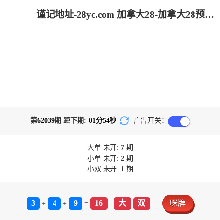
谨记地址-28yc.com 加拿大28-加拿大28预测官网咪牌|加拿大28咪牌结果查询|飞飞加拿大PC咪牌在线预测|加拿大pc28在线预测|加拿大预测在线PC预测_研究加拿大_组合!
第
62039
期 距下期:
01
分
54
秒
广告开关：
大单
未开:
7
期
小单
未开:
2
期
小双
未开:
1
期
3
4
9
16
大
双
咪牌
+
+
=
-