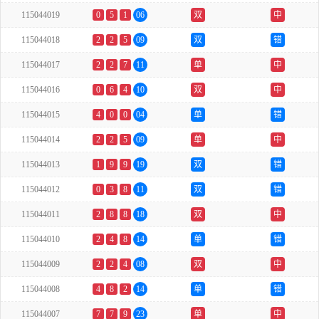
115044019
0
5
1
06
双
中
115044018
2
2
5
09
双
错
115044017
2
2
7
11
单
中
115044016
0
6
4
10
双
中
115044015
4
0
0
04
单
错
115044014
2
2
5
09
单
中
115044013
1
9
9
19
双
错
115044012
0
3
8
11
双
错
115044011
2
8
8
18
双
中
115044010
2
4
8
14
单
错
115044009
2
2
4
08
双
中
115044008
4
8
2
14
单
错
115044007
7
7
9
23
单
中