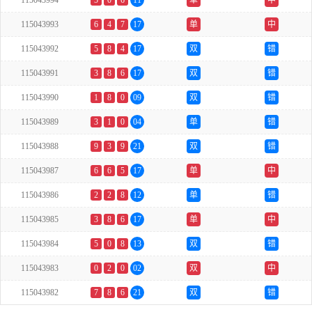
115043994
5
0
6
11
单
中
115043993
6
4
7
17
单
中
115043992
5
8
4
17
双
错
115043991
3
8
6
17
双
错
115043990
1
8
0
09
双
错
115043989
3
1
0
04
单
错
115043988
9
3
9
21
双
错
115043987
6
6
5
17
单
中
115043986
2
2
8
12
单
错
115043985
3
8
6
17
单
中
115043984
5
0
8
13
双
错
115043983
0
2
0
02
双
中
115043982
7
8
6
21
双
错