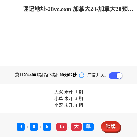
谨记地址-28yc.com 加拿大28-加拿大28预测官网咪牌|加拿大28咪牌结果查询|飞飞加拿大PC咪牌在线预测|加拿大pc28在线预测|加拿大预测在线PC预测_研究加拿大_组合!
第
115044081
期 距下期:
00
分
01
秒
广告开关：
大双
未开:
1
期
小单
未开:
5
期
小双
未开:
4
期
9
0
6
15
大
单
咪牌
+
+
=
-