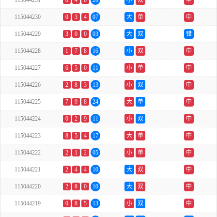
115044231
8
4
8
20
小
双
中
115044230
0
3
4
07
大
单
中
115044229
3
0
0
03
大
双
错
115044228
1
7
8
16
小
双
中
115044227
6
5
0
11
小
单
中
115044226
2
8
3
13
小
双
中
115044225
7
9
8
24
大
单
中
115044224
0
2
9
11
小
双
中
115044223
8
5
4
17
大
单
中
115044222
2
1
2
05
小
单
中
115044221
2
4
4
10
大
双
中
115044220
2
8
0
10
大
双
中
115044219
0
8
5
13
小
双
中