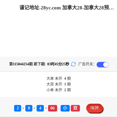
谨记地址-28yc.com 加拿大28-加拿大28预测官网咪牌|加拿大28咪牌结果查询|飞飞加拿大PC咪牌在线预测|加拿大pc28在线预测|加拿大预测在线PC预测_研究加拿大_组合!
第
115044254
期 距下期:
03
时
45
分
24
秒
广告开关：
大单
未开:
4
期
大双
未开:
1
期
小单
未开:
2
期
2
0
4
06
小
双
咪牌
+
+
=
-