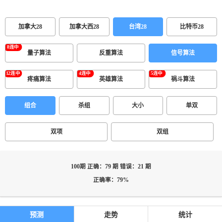
加拿大28
加拿大西28
台湾28
比特币28
量子算法
反重算法
信号算法
疼痛算法
英雄算法
祸斗算法
组合
杀组
大小
单双
双项
双组
100期 正确：79 期 错误：21 期
正确率：79%
预测
走势
统计