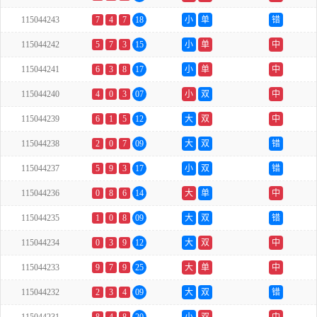
115044243
7
4
7
18
小
单
错
115044242
5
7
3
15
小
单
中
115044241
6
3
8
17
小
单
中
115044240
4
0
3
07
小
双
中
115044239
6
1
5
12
大
双
中
115044238
2
0
7
09
大
双
错
115044237
5
9
3
17
小
双
错
115044236
0
8
6
14
大
单
中
115044235
1
0
8
09
大
双
错
115044234
0
3
9
12
大
双
中
115044233
9
7
9
25
大
单
中
115044232
2
3
4
09
大
双
错