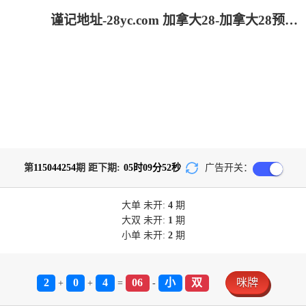
谨记地址-28yc.com 加拿大28-加拿大28预测官网咪牌|加拿大28咪牌结果查询|飞飞加拿大PC咪牌在线预测|加拿大pc28在线预测|加拿大预测在线PC预测_研究加拿大_组合!
第
115044254
期 距下期:
05
时
09
分
51
秒
广告开关：
大单
未开:
4
期
大双
未开:
1
期
小单
未开:
2
期
2
0
4
06
小
双
咪牌
+
+
=
-