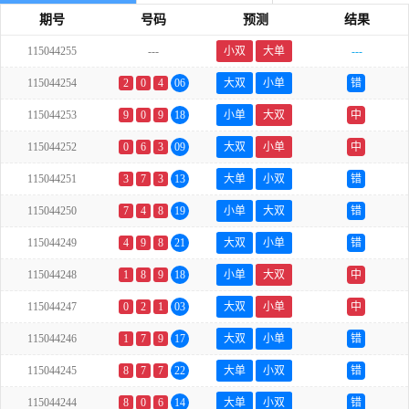
期号
号码
预测
结果
115044255
---
小双
大单
---
115044254
2
0
4
06
大双
小单
错
115044253
9
0
9
18
小单
大双
中
115044252
0
6
3
09
大双
小单
中
115044251
3
7
3
13
大单
小双
错
115044250
7
4
8
19
小单
大双
错
115044249
4
9
8
21
大双
小单
错
115044248
1
8
9
18
小单
大双
中
115044247
0
2
1
03
大双
小单
中
115044246
1
7
9
17
大双
小单
错
115044245
8
7
7
22
大单
小双
错
115044244
8
0
6
14
大单
小双
错