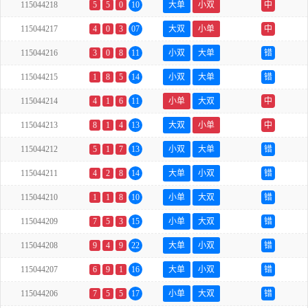
115044218
5
5
0
10
大单
小双
中
115044217
4
0
3
07
大双
小单
中
115044216
3
0
8
11
小双
大单
错
115044215
1
8
5
14
小双
大单
错
115044214
4
1
6
11
小单
大双
中
115044213
8
1
4
13
大双
小单
中
115044212
5
1
7
13
小双
大单
错
115044211
4
2
8
14
大单
小双
错
115044210
1
1
8
10
小单
大双
错
115044209
7
5
3
15
小单
大双
错
115044208
9
4
9
22
大单
小双
错
115044207
6
9
1
16
大单
小双
错
115044206
7
5
5
17
小单
大双
错