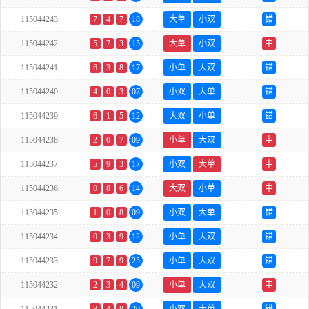
115044243
7
4
7
18
大单
小双
错
115044242
5
7
3
15
大单
小双
中
115044241
6
3
8
17
小单
大双
错
115044240
4
0
3
07
小双
大单
错
115044239
6
1
5
12
大双
小单
错
115044238
2
0
7
09
小单
大双
中
115044237
5
9
3
17
小双
大单
中
115044236
0
8
6
14
大双
小单
中
115044235
1
0
8
09
小双
大单
错
115044234
0
3
9
12
小单
大双
错
115044233
9
7
9
25
小单
大双
错
115044232
2
3
4
09
小单
大双
中