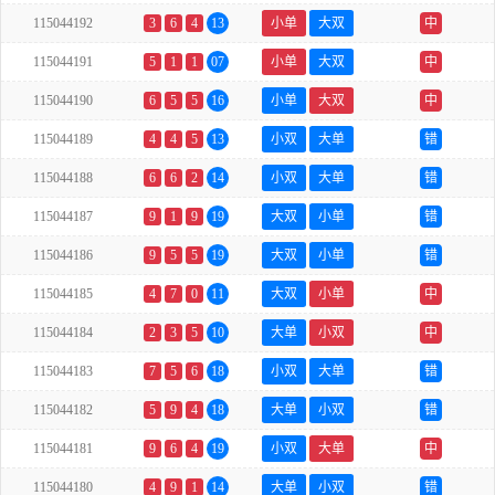
115044192
3
6
4
13
小单
大双
中
115044191
5
1
1
07
小单
大双
中
115044190
6
5
5
16
小单
大双
中
115044189
4
4
5
13
小双
大单
错
115044188
6
6
2
14
小双
大单
错
115044187
9
1
9
19
大双
小单
错
115044186
9
5
5
19
大双
小单
错
115044185
4
7
0
11
大双
小单
中
115044184
2
3
5
10
大单
小双
中
115044183
7
5
6
18
小双
大单
错
115044182
5
9
4
18
大单
小双
错
115044181
9
6
4
19
小双
大单
中
115044180
4
9
1
14
大单
小双
错