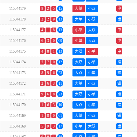
115044179
8
2
5
15
大单
小双
中
115044178
2
2
9
13
大单
小双
错
115044177
4
1
8
13
小单
大双
中
115044176
6
3
0
09
小单
大双
中
115044175
4
8
1
13
大双
小单
中
115044174
5
7
0
12
大双
小单
错
115044173
8
9
6
23
大双
小单
错
115044172
2
6
3
11
大单
小双
错
115044171
9
6
8
23
大双
小单
错
115044170
1
6
3
10
大双
小单
错
115044169
1
0
0
01
大单
小双
错
115044168
5
9
3
17
小单
大双
错