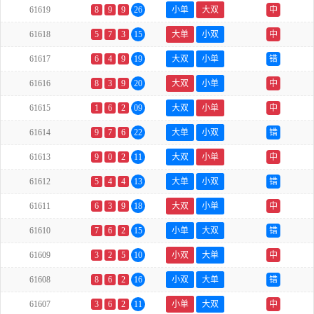
61619
8
9
9
26
小单
大双
中
61618
5
7
3
15
大单
小双
中
61617
6
4
9
19
大双
小单
错
61616
8
3
9
20
大双
小单
中
61615
1
6
2
09
大双
小单
中
61614
9
7
6
22
大单
小双
错
61613
9
0
2
11
大双
小单
中
61612
5
4
4
13
大单
小双
错
61611
6
3
9
18
大双
小单
中
61610
7
6
2
15
小单
大双
错
61609
3
2
5
10
小双
大单
中
61608
8
6
2
16
小双
大单
错
61607
3
6
2
11
小单
大双
中