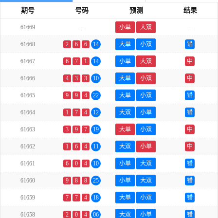
期号
号码
预测
结果
61669
---
小单
大双
---
61668
2
6
6
14
大单
小双
错
61667
6
7
1
14
小单
大双
中
61666
4
3
3
10
大单
小双
中
61665
9
9
4
22
大单
小双
错
61664
1
7
4
12
大双
小单
错
61663
3
9
7
19
大单
小双
中
61662
1
6
4
11
大双
小单
中
61661
6
0
4
10
小单
大双
错
61660
9
8
8
25
小单
大双
错
61659
7
7
4
18
大单
小双
错
61658
2
0
4
06
大双
小单
错