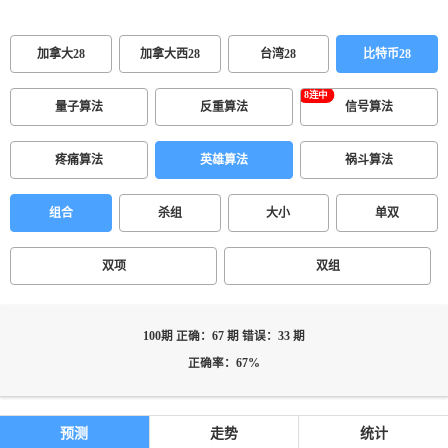
加拿大28
加拿大西28
台湾28
比特币28
量子算法
反重算法
信号算法
疼痛算法
英雄算法
祸斗算法
组合
杀组
大小
单双
双项
双组
100期 正确：67 期 错误：33 期
正确率：67%
预测
走势
统计