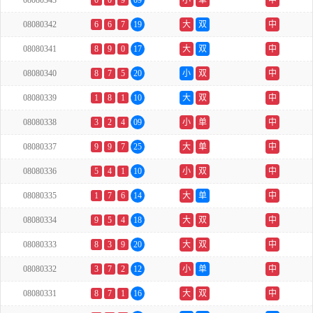
08080343
0
0
9
09
小
单
中
08080342
6
6
7
19
大
双
中
08080341
8
9
0
17
大
双
中
08080340
8
7
5
20
小
双
中
08080339
1
8
1
10
大
双
中
08080338
3
2
4
09
小
单
中
08080337
9
9
7
25
大
单
中
08080336
5
4
1
10
小
双
中
08080335
1
7
6
14
大
单
中
08080334
9
5
4
18
大
双
中
08080333
8
3
9
20
大
双
中
08080332
3
7
2
12
小
单
中
08080331
8
7
1
16
大
双
中