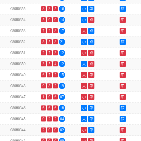
08080355
8
3
5
16
小
单
错
08080354
5
0
9
14
小
双
中
08080353
7
2
8
17
大
双
中
08080352
8
5
8
21
小
双
错
08080351
2
7
3
12
小
双
中
08080350
3
5
4
12
大
双
中
08080349
6
7
2
15
大
单
中
08080348
9
8
2
19
大
单
中
08080347
1
0
6
07
小
单
中
08080346
6
6
6
18
小
单
错
08080345
0
2
2
04
大
单
错
08080344
2
0
0
02
小
单
中