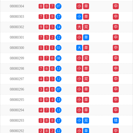
08080304
0
0
7
07
小
单
中
08080303
7
1
9
17
小
单
中
08080302
9
0
5
14
大
双
中
08080301
7
3
2
12
小
单
中
08080300
1
1
1
03
大
单
中
08080299
1
7
0
08
小
双
中
08080298
7
6
0
13
小
单
中
08080297
4
3
5
12
小
双
中
08080296
3
4
0
07
小
单
中
08080295
0
9
4
13
小
单
中
08080294
4
7
2
13
小
单
中
08080293
1
8
8
17
小
双
错
08080292
2
8
2
12
小
单
中