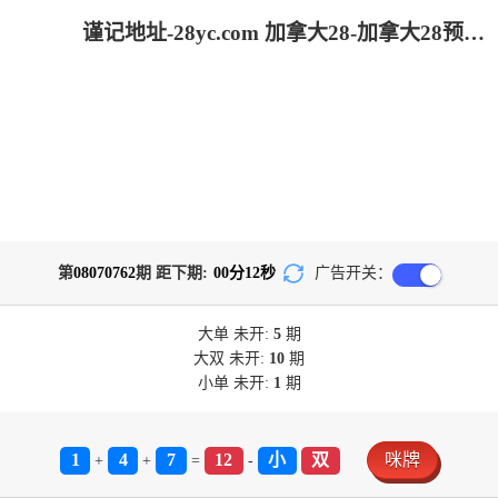
谨记地址-28yc.com 加拿大28-加拿大28预测官网咪牌|加拿大28咪牌结果查询|飞飞加拿大PC咪牌在线预测|加拿大pc28在线预测|加拿大预测在线PC预测_研究加拿大_组合!
第
08070762
期 距下期:
00
分
12
秒
广告开关：
大单
未开:
5
期
大双
未开:
10
期
小单
未开:
1
期
1
4
7
12
小
双
咪牌
+
+
=
-