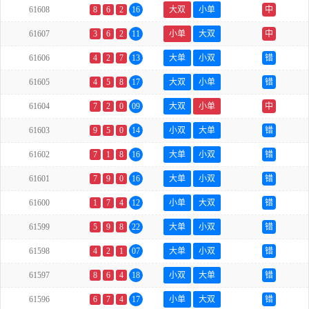
61608
8
6
2
16
大双
小单
中
61607
3
6
2
11
小单
大双
中
61606
4
2
7
13
大单
小双
错
61605
4
5
8
17
大双
小单
错
61604
7
2
0
09
大双
小单
中
61603
9
5
0
14
小双
大单
错
61602
7
1
8
16
大单
小双
错
61601
7
9
0
16
大单
小双
错
61600
1
7
4
12
小单
大双
错
61599
5
9
8
22
大单
小双
错
61598
4
2
1
07
大单
小双
错
61597
8
6
4
18
小双
大单
错
61596
6
7
4
17
小单
大双
错