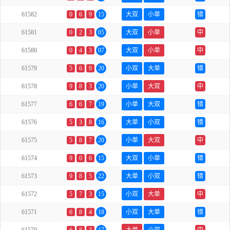
61582
0
6
9
15
大双
小单
错
61581
0
2
3
05
大双
小单
中
61580
0
4
3
07
大双
小单
中
61579
5
6
9
20
小双
大单
错
61578
9
8
3
20
小单
大双
中
61577
6
6
7
19
小单
大双
错
61576
5
3
8
16
大单
小双
错
61575
5
8
7
20
小单
大双
中
61574
9
0
6
15
大双
小单
错
61573
9
8
5
22
大单
小双
错
61572
5
7
3
15
小双
大单
中
61571
6
8
4
18
小双
大单
错