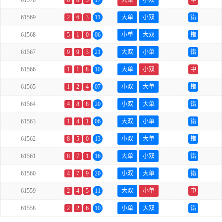
61570
6
8
3
17
大单
小双
中
61569
2
6
3
11
大单
小双
错
61568
5
1
0
06
小单
大双
错
61567
9
9
3
21
大双
小单
错
61566
1
1
8
10
大单
小双
中
61565
1
2
4
07
小双
大单
错
61564
4
8
8
20
小双
大单
错
61563
1
4
1
06
大双
小单
错
61562
8
5
0
13
小双
大单
错
61561
8
7
1
16
大单
小双
错
61560
4
7
9
20
小双
大单
错
61559
2
4
5
11
大双
小单
中
61558
2
2
6
10
小单
大双
错