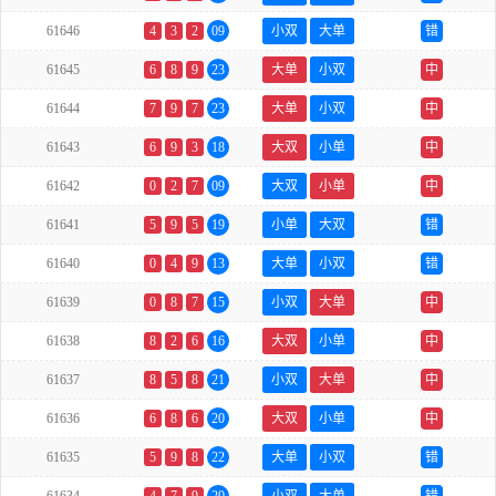
61646
4
3
2
09
小双
大单
错
61645
6
8
9
23
大单
小双
中
61644
7
9
7
23
大单
小双
中
61643
6
9
3
18
大双
小单
中
61642
0
2
7
09
大双
小单
中
61641
5
9
5
19
小单
大双
错
61640
0
4
9
13
大单
小双
错
61639
0
8
7
15
小双
大单
中
61638
8
2
6
16
大双
小单
中
61637
8
5
8
21
小双
大单
中
61636
6
8
6
20
大双
小单
中
61635
5
9
8
22
大单
小双
错