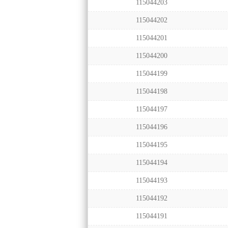
115044203
115044202
115044201
115044200
115044199
115044198
115044197
115044196
115044195
115044194
115044193
115044192
115044191