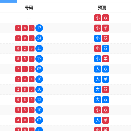
号码
预测
---
小
双
13
小
单
2
8
3
24
小
双
7
9
8
11
小
双
0
2
9
17
小
单
8
5
4
05
大
双
2
1
2
10
大
单
2
4
4
10
大
双
2
8
0
13
大
双
0
8
5
10
小
双
5
5
0
07
大
单
4
0
3
11
小
单
3
0
8