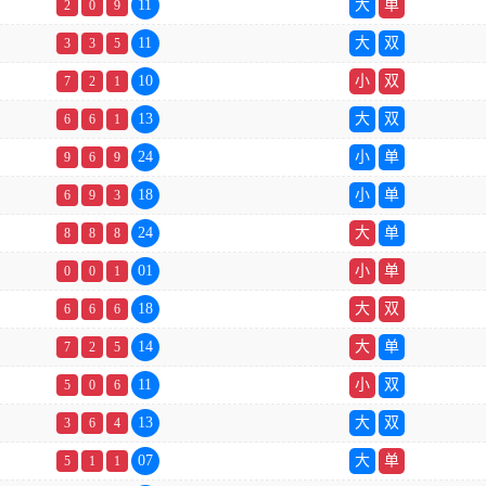
11
大
单
2
0
9
11
大
双
3
3
5
10
小
双
7
2
1
13
大
双
6
6
1
24
小
单
9
6
9
18
小
单
6
9
3
24
大
单
8
8
8
01
小
单
0
0
1
18
大
双
6
6
6
14
大
单
7
2
5
11
小
双
5
0
6
13
大
双
3
6
4
07
大
单
5
1
1