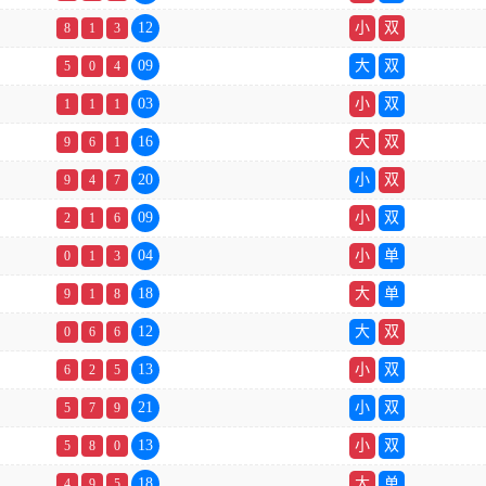
12
小
双
8
1
3
09
大
双
5
0
4
03
小
双
1
1
1
16
大
双
9
6
1
20
小
双
9
4
7
09
小
双
2
1
6
04
小
单
0
1
3
18
大
单
9
1
8
12
大
双
0
6
6
13
小
双
6
2
5
21
小
双
5
7
9
13
小
双
5
8
0
18
大
单
4
9
5