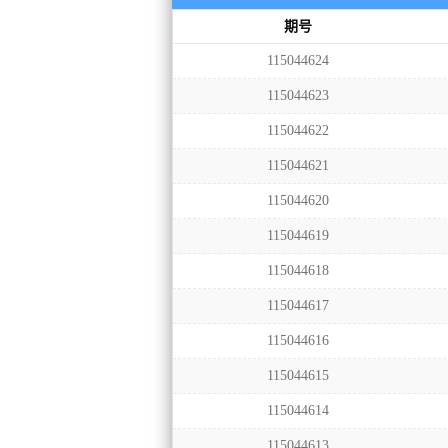
期号
115044624
115044623
115044622
115044621
115044620
115044619
115044618
115044617
115044616
115044615
115044614
115044613