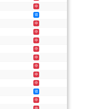
中
错
中
中
中
中
中
中
中
中
错
中
中