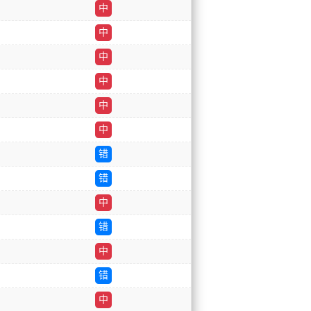
中
中
中
中
中
中
错
错
中
错
中
错
中