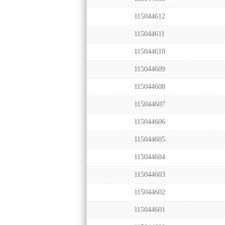
115044612
115044611
115044610
115044609
115044608
115044607
115044606
115044605
115044604
115044603
115044602
115044601