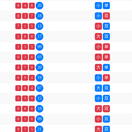
20
小
单
8
4
8
18
小
双
8
3
7
13
小
双
7
1
5
17
大
双
1
8
8
09
小
单
1
3
5
03
小
单
0
3
0
20
大
单
4
7
9
19
小
单
6
9
4
07
大
双
3
0
4
15
小
双
3
3
9
18
大
双
6
6
6
09
小
双
8
1
0
21
大
双
9
7
5