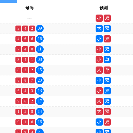
号码
预测
---
小
双
09
大
双
3
4
2
16
小
双
4
6
6
11
小
双
7
4
0
08
小
单
3
4
1
15
大
单
8
5
2
23
小
双
8
8
7
13
小
双
6
4
3
17
大
双
9
6
2
14
大
双
1
5
8
16
小
双
9
1
6
21
小
双
8
9
4