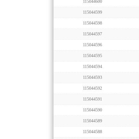
115044600
115044599
115044598
115044597
115044596
115044595
115044594
115044593
115044592
115044591
115044590
115044589
115044588