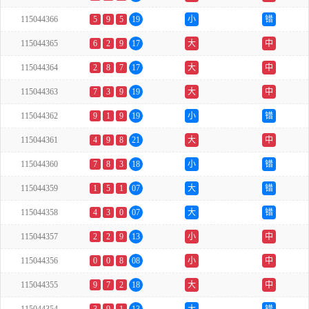
115044366
5
9
5
19
小
错
115044365
6
2
9
17
大
中
115044364
2
8
7
17
大
中
115044363
7
3
9
19
大
中
115044362
9
1
9
19
小
错
115044361
4
9
8
21
大
中
115044360
7
8
3
18
小
错
115044359
1
5
1
07
大
错
115044358
4
3
0
07
大
错
115044357
2
2
9
13
小
中
115044356
0
0
8
08
小
中
115044355
9
7
2
18
大
中