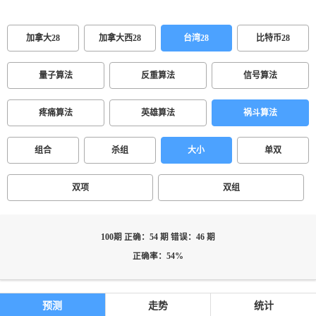
加拿大28
加拿大西28
台湾28
比特币28
量子算法
反重算法
信号算法
疼痛算法
英雄算法
祸斗算法
组合
杀组
大小
单双
双项
双组
100期 正确：54 期 错误：46 期
正确率：54%
预测
走势
统计