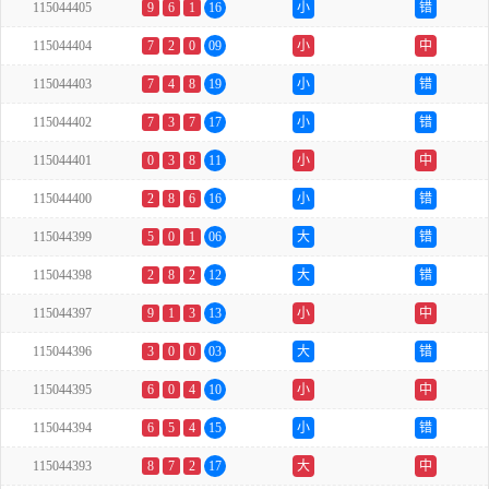
115044405
9
6
1
16
小
错
115044404
7
2
0
09
小
中
115044403
7
4
8
19
小
错
115044402
7
3
7
17
小
错
115044401
0
3
8
11
小
中
115044400
2
8
6
16
小
错
115044399
5
0
1
06
大
错
115044398
2
8
2
12
大
错
115044397
9
1
3
13
小
中
115044396
3
0
0
03
大
错
115044395
6
0
4
10
小
中
115044394
6
5
4
15
小
错
115044393
8
7
2
17
大
中