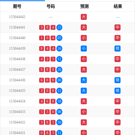
期号
号码
预测
结果
115044442
---
大
---
单
115044441
3
8
4
15
大
中
115044440
1
0
4
05
小
中
115044439
8
4
4
16
小
错
115044438
4
2
5
11
小
中
115044437
9
8
9
26
大
中
115044436
6
0
0
06
大
错
115044435
3
0
8
11
大
错
115044434
4
6
8
18
大
中
115044433
5
3
0
08
小
中
115044432
3
8
5
16
大
中
115044431
0
8
3
11
小
中